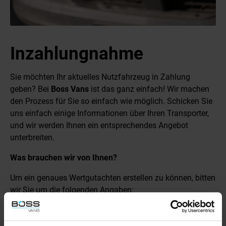
Inzahlungnahme
Sie möchten Ihr aktuelles Nutzfahrzeug in Zahlung
geben? Bei
Boss Vans
ist das ganz einfach! Wir machen
den Prozess für Sie so einfach wie möglich. Schicken Sie
uns einfach einige Informationen über Ihren Transporter,
und wir werden Ihnen ein entsprechendes Angebot
unterbreiten.
Was brauchen wir von Ihnen?
Um ein genaues Wertgutachten erstellen zu können, bitten
wir Sie um die folgenden Angaben:
Fotos des Nutzfahrzeugs
den aktuellen Stand des Kilometerzählers