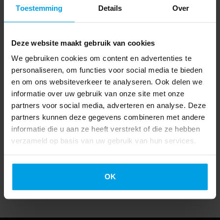
Eine Beschreibung etwaiger Mängel oder Schäden
Toestemming
Details
Over
Eine kurze Erläuterung des technischen Zustands
des Fahrzeugs
Deze website maakt gebruik van cookies
Je mehr Informationen Sie uns zur Verfügung stellen,
We gebruiken cookies om content en advertenties te
desto genauer können wir den Wert einschätzen!
personaliseren, om functies voor social media te bieden
en om ons websiteverkeer te analyseren. Ook delen we
Diese Angaben können Sie uns ganz einfach per
informatie over uw gebruik van onze site met onze
WhatsApp unter +31 6 27527548 oder per E-Mail an
partners voor social media, adverteren en analyse. Deze
info@bossvans.com zukommen lassen. Vergessen Sie
partners kunnen deze gegevens combineren met andere
nicht zu erwähnen, dass es sich um ein
informatie die u aan ze heeft verstrekt of die ze hebben
Inzahlungnahmegesuch handelt.
verzameld op basis van uw gebruik van hun services.
Wir freuen uns darauf, von Ihnen zu hören!
Boss Vans - für zuverlässige Inzahlungnahmen und
OK
exzellenten Service!